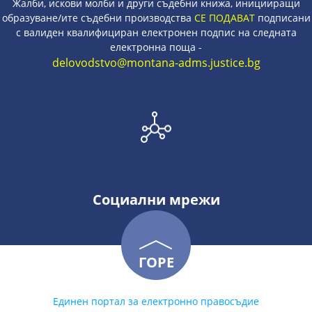
Жалби, искови молби и други съдебни книжа, иницииращи
образуване/ите съдебни производства
СЕ ПОДАВАТ
подписани
с валиден квалифициран електронен подпис на следната
електронна поща -
delovodstvo@montana-adms.justice.bg
Социални мрежи
ГОРЕ
Единен портал за електронно правосъдие