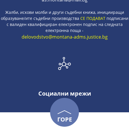
Жалби, искови молби и други съдебни книжа, иницииращи
образуване/ите съдебни производства
СЕ ПОДАВАТ
подписани
с валиден квалифициран електронен подпис на следната
електронна поща -
delovodstvo@montana-adms.justice.bg
Социални мрежи
ГОРЕ