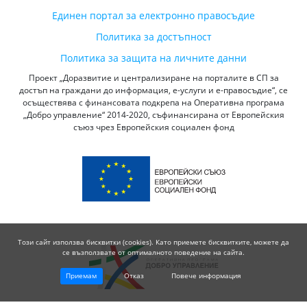
Единен портал за електронно правосъдие
Политика за достъпност
Политика за защита на личните данни
Проект „Доразвитие и централизиране на порталите в СП за
достъп на граждани до информация, е-услуги и е-правосъдие“, се
осъществява с финансовата подкрепа на Оперативна програма
„Добро управление“ 2014-2020, съфинансирана от Европейския
съюз чрез Европейския социален фонд
Този сайт използва бисквитки (cookies). Като приемете бисквитките, можете да
се възползвате от оптималното поведение на сайта.
Приемам
Отказ
Повече информация