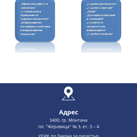
Адрес
3400, гр. Монтана
пл. "Жеравица" № 3, ет. 3 – 4
УЕИК по Закона за регистър