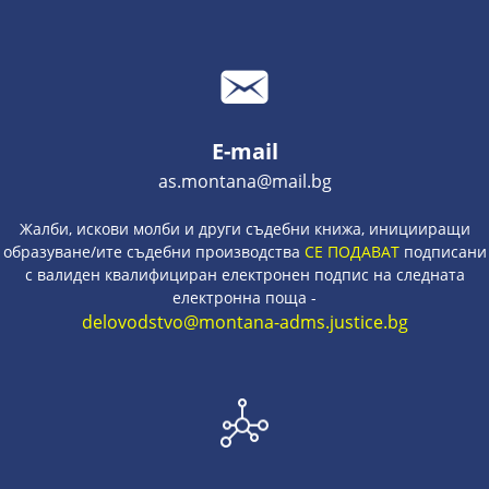
E-mail
as.montana@mail.bg
Жалби, искови молби и други съдебни книжа, иницииращи
образуване/ите съдебни производства
СЕ ПОДАВАТ
подписани
с валиден квалифициран електронен подпис на следната
електронна поща -
delovodstvo@montana-adms.justice.bg