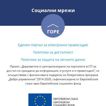
Социални мрежи
ГОРЕ
Единен портал за електронно правосъдие
Политика за достъпност
Политика за защита на личните данни
Проект „Доразвитие и централизиране на порталите в СП за
достъп на граждани до информация, е-услуги и е-правосъдие“, се
осъществява с финансовата подкрепа на Оперативна програма
„Добро управление“ 2014-2020, съфинансирана от Европейския
съюз чрез Европейския социален фонд