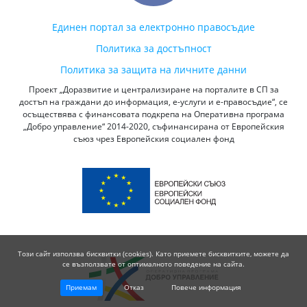
Единен портал за електронно правосъдие
Политика за достъпност
Политика за защита на личните данни
Проект „Доразвитие и централизиране на порталите в СП за
достъп на граждани до информация, е-услуги и е-правосъдие“, се
осъществява с финансовата подкрепа на Оперативна програма
„Добро управление“ 2014-2020, съфинансирана от Европейския
съюз чрез Европейския социален фонд
Този сайт използва бисквитки (cookies). Като приемете бисквитките, можете да
се възползвате от оптималното поведение на сайта.
Приемам
Отказ
Повече информация