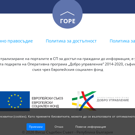
ГОРЕ
нно правосъдие
Политика за достъпност
Политика з
трализиране на порталите в СП за достъп на граждани до информация, е-у
а подкрепа на Оперативна програма „Добро управление“ 2014-2020, съф
съюз чрез Европейския социален фонд
исквитки (cookies). Като приемете бисквитките, можете да се възползвате от оптималнот
Приемам
Отказ
Повече информация
© 2026 Висш Съдебен Съвет - Република България