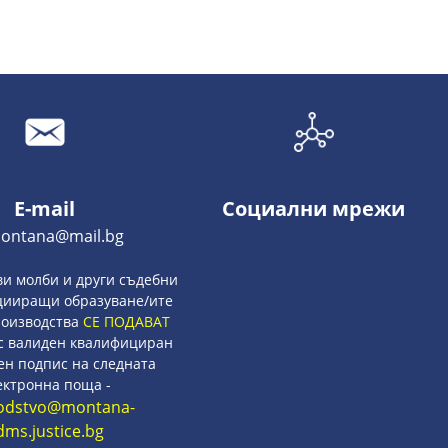
E-mail
Социални мрежи
montana@mail.bg
ви молби и други съдебни
цииращи образуване/ите
роизводства
СЕ ПОДАВАТ
с валиден квалифициран
ен подпис на следната
ектронна поща -
odstvo@montana-
dms.justice.bg