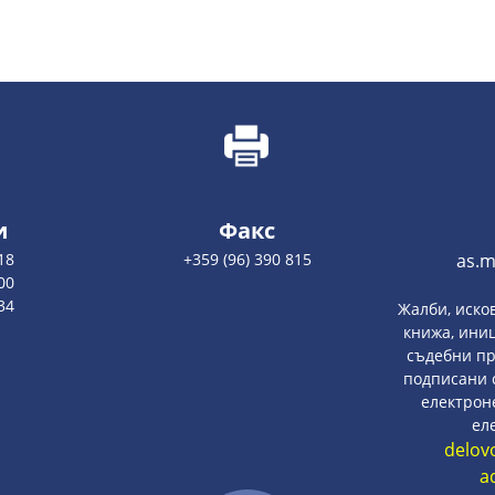
и
Факс
18
+359 (96) 390 815
as.
00
34
Жалби, иско
книжа, ини
съдебни п
подписани 
електрон
ел
delov
a