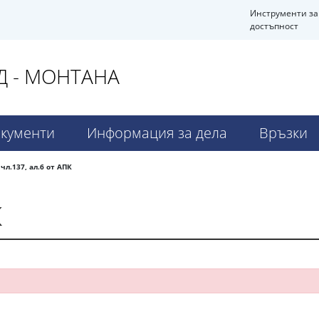
Инструменти за
достъпност
 - МОНТАНА
кументи
Информация за дела
Връзки
чл.137, ал.6 от АПК
К