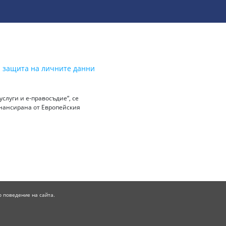
а защита на личните данни
слуги и е-правосъдие“, се
инансирана от Европейския
о поведение на сайта.