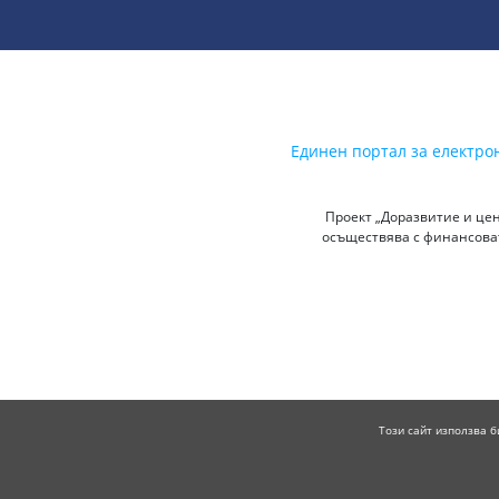
Единен портал за електро
Проект „Доразвитие и цен
осъществява с финансоват
Този сайт използва б