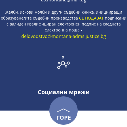
Жалби, искови молби и други съдебни книжа, иницииращи
образуване/ите съдебни производства
СЕ ПОДАВАТ
подписани
с валиден квалифициран електронен подпис на следната
електронна поща -
delovodstvo@montana-adms.justice.bg
Социални мрежи
ГОРЕ