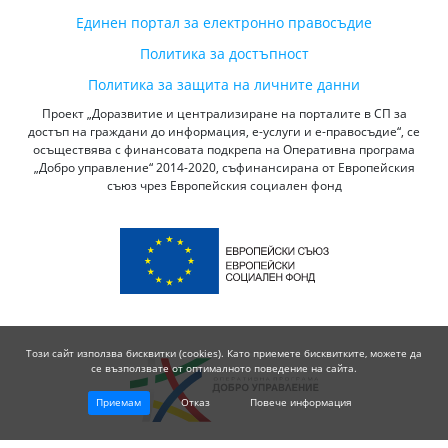
Единен портал за електронно правосъдие
Политика за достъпност
Политика за защита на личните данни
Проект „Доразвитие и централизиране на порталите в СП за
достъп на граждани до информация, е-услуги и е-правосъдие“, се
осъществява с финансовата подкрепа на Оперативна програма
„Добро управление“ 2014-2020, съфинансирана от Европейския
съюз чрез Европейския социален фонд
Този сайт използва бисквитки (cookies). Като приемете бисквитките, можете да
се възползвате от оптималното поведение на сайта.
Приемам
Отказ
Повече информация